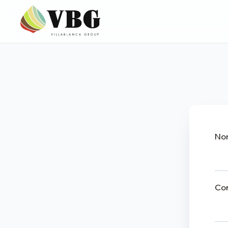
No
Co